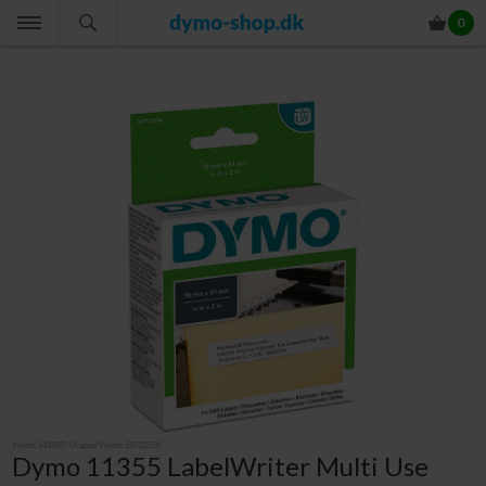
0
Varenr.
543507
/ Original Varenr:
S0722550
Dymo 11355 LabelWriter Multi Use