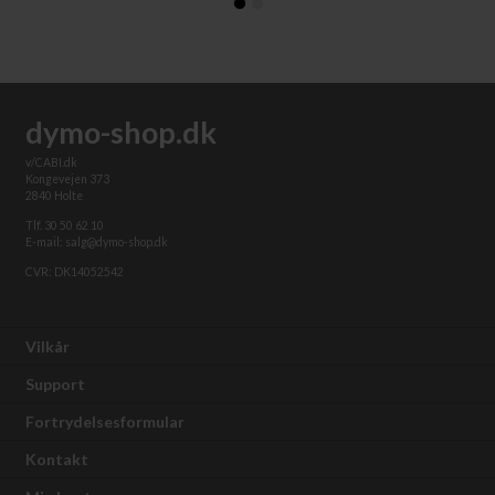
dymo-shop.dk
v/CABI.dk
Kongevejen 373
2840 Holte
Tlf. 30 50 62 10
E-mail: salg@dymo-shop.dk
CVR: DK14052542
Vilkår
Support
Fortrydelsesformular
Kontakt