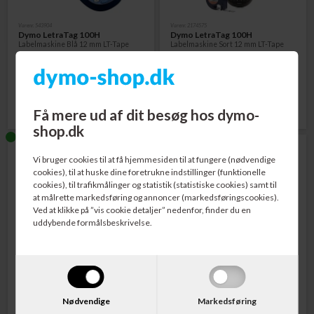
Varenr. 543904
Varenr. 2174575
Dymo LetraTag 100H
Dymo LetraTag 100H
Labelmaskine Blå 12 mm LT-Tape
Labelmaskine Sort 12 mm LT-Tape
229,00
DKK
279,00
DKK
Få mere ud af dit besøg hos dymo-
shop.dk
Vi bruger cookies til at få hjemmesiden til at fungere (nødvendige
cookies), til at huske dine foretrukne indstillinger (funktionelle
cookies), til trafikmålinger og statistik (statistiske cookies) samt til
at målrette markedsføring og annoncer (markedsføringscookies).
Ved at klikke på ”vis cookie detaljer” nedenfor, finder du en
uddybende formålsbeskrivelse.
Varenr. 543903
Varenr. 2172855
Dymo LetraTag 100T
Dymo LetraTag Bluetooth 200B
Labelmaskine 12 mm LT-Tape
Labelmaskine 12 mm LT-Tape
Nødvendige
Markedsføring
299,00
DKK
259,00
DKK