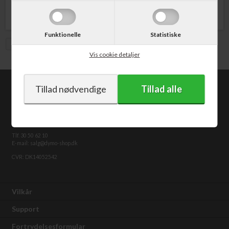
Funktionelle
Statistiske
Vis med moms
Vis cookie detaljer
dymo-shop.dk
v/CABI.dk
Kongevejen 373
2840 Holte
Tlf. 30 50 62 10
E-mail: salg@dymo-shop.dk
CVR: DK14052542
Vilkår
Support
Fortrydelsesformular