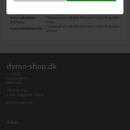
Dymo LabelWriter 5-serien findes i 3 versioner:
Dymo Labelwriter 550:
Tilslutning via USB + Udskriftsbredde 62 mm
Dymo Labelwriter
Tilslutning via USB eller Ethernet + Udskriftsbredde
550Turbo:
62 mm
Tilslutning via USB eller Ethernet + Udskriftsbredde
Dymo LabelWriter 5XL:
104 mm
dymo-shop.dk
v/CABI.dk
Kongevejen 373
2840 Holte
Tlf. 30 50 62 10
E-mail: salg@dymo-shop.dk
CVR: DK14052542
Vilkår