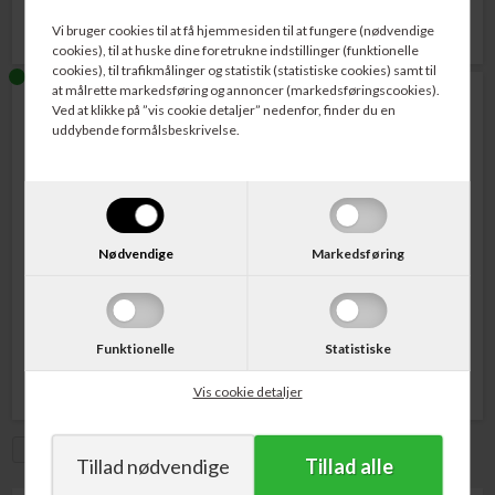
Vi bruger cookies til at få hjemmesiden til at fungere (nødvendige
cookies), til at huske dine foretrukne indstillinger (funktionelle
cookies), til trafikmålinger og statistik (statistiske cookies) samt til
at målrette markedsføring og annoncer (markedsføringscookies).
Ved at klikke på ”vis cookie detaljer” nedenfor, finder du en
uddybende formålsbeskrivelse.
Nødvendige
Markedsføring
Varenr. 543909
Varenr. 543910
Dymo LabelWriter 450 Duo
Dymo LabelWriter Print Server
Labelprinter 62 mm+6-24 mm D1
Labels
1.995,00
DKK
1.295,00
DKK
Funktionelle
Statistiske
Vis cookie detaljer
Vis med moms