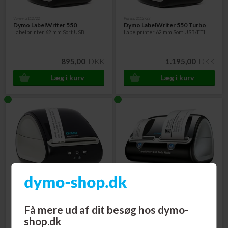
Varenr. 2112722
Varenr. 2112723
Dymo LabelWriter 550
Dymo LabelWriter 550 Turbo
Labelprinter 62 mm Sort USB
Labelprinter 62 mm Sort USB/ETH
895,00
DKK
1.195,00
DKK
Varenr. 2112554
Varenr. 543908
Dymo LabelWriter 5XL
Dymo LabelWriter 450 Twin
Labelprinter 104 mm USB ETH
Turbo Labelprinter 62 mm Sort
USB+Serial
Få mere ud af dit besøg hos dymo-
shop.dk
1.495,00
DKK
1.995,00
DKK