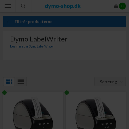
0
Filtrér produkterne
Dymo LabelWriter
Læs mere om Dymo LabelWriter
Dymo LabelWriter 450 er ved at udgå til fordel for den nye Dymo LabelWriter
550. Dymo LabelWriter 550 er en professionel serie af etiketprintere. Med
både Dymo LabelWriter 450 og Dymo LabelWriter 550 kan du lave etiketter til
kontorets forsendelser, pakker, medier og meget, meget mere. De populære
Dymo LabelWriter printere tilbyder hurtig, smart og nem udskrivning af alle
kontorets etiketter. Med Dymo LabelWriter medfølger "Dymo Label" software
til design af etiketter. Her kan du designe etiketter med tekst, figurer,
Sortering
automatisk tæller, stregkoder og meget mere. Med Dymo LabelWriter kan du
selvfølgelig også udskrive etiketter direkte fra Word, Excel,
regnskabsprogrammer og meget mere.