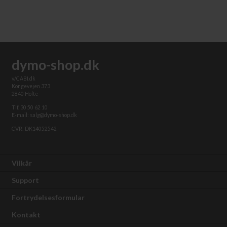
dymo-shop.dk
v/CABI.dk
Kongevejen 373
2840 Holte
Tlf. 30 50 62 10
E-mail: salg@dymo-shop.dk
CVR: DK14052542
Vilkår
Support
Fortrydelsesformular
Kontakt