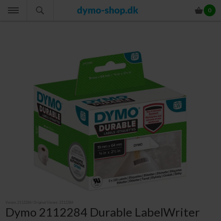
0
Varenr.
2112284
/ Original Varenr:
2112284
Dymo 2112284 Durable LabelWriter