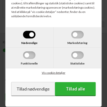
cookies), til trafikmålinger og statistik (statistiske cookies) samt til
modstandsdygtig overfor fugt, varme, opløsningsmidler og slid end en
at målrette markedsføring og annoncer (markedsføringscookies).
almindelige papir etiket.
Ved at klikke på ”vis cookie detaljer” nedenfor, finder du en
uddybende formålsbeskrivelse.
Vis med moms
Kunder købte også
Nødvendige
Markedsføring
Funktionelle
Statistiske
Vis cookie detaljer
Varenr. 2093093
Dymo 99012
LabelWriter Adresse Etiket
36 x 89 mm Sort på Hvid 12 x
260 stk
1.107,00
DKK