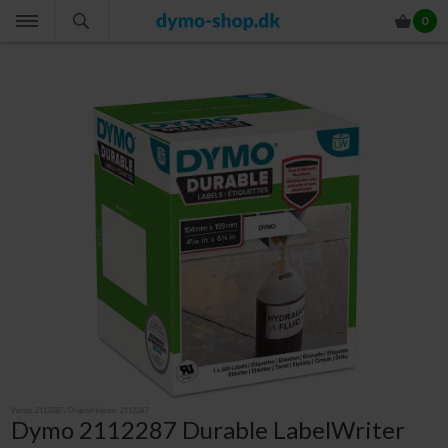
0
Varenr.
2112287
/ Original Varenr:
2112287
Dymo 2112287 Durable LabelWriter