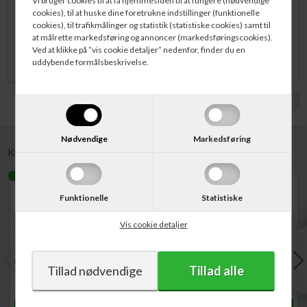
Vi bruger cookies til at få hjemmesiden til at fungere (nødvendige
Ekstra holdbar Dymo LabelWriter etiket med overflade af polypropylen
cookies), til at huske dine foretrukne indstillinger (funktionelle
samt ekstra klæbende lim. Denne kvalitet er langt mere
cookies), til trafikmålinger og statistik (statistiske cookies) samt til
modstandsdygtig overfor fugt, varme, opløsningsmidler og slid end en
at målrette markedsføring og annoncer (markedsføringscookies).
almindelige papir etiket.
Bemærk: denne etiket passer kun til Dymo
Ved at klikke på ”vis cookie detaljer” nedenfor, finder du en
LabelWriter 4XL/5XL
.
uddybende formålsbeskrivelse.
Vis med moms
Nødvendige
Markedsføring
Kunder købte også
Funktionelle
Statistiske
Vis cookie detaljer
Varenr. 2112554
Varenr. 2112723
Varenr. 2166659
Dymo LabelWriter 5XL
Dymo LabelWriter 550
Dymo 4XL/5XL
Labelprinter 104 mm USB
Turbo Labelprinter 62 mm
PostNord/DHL Adresse
ETH
Sort USB/ETH
Etiket 102 x 210 mm 140 stk
1.495,00
DKK
1.195,00
DKK
242,00
DKK