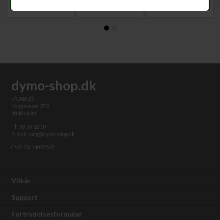
dymo-shop.dk
v/CABI.dk
Kongevejen 373
2840 Holte
Tlf. 30 50 62 10
E-mail: salg@dymo-shop.dk
CVR: DK14052542
Vilkår
Support
Fortrydelsesformular