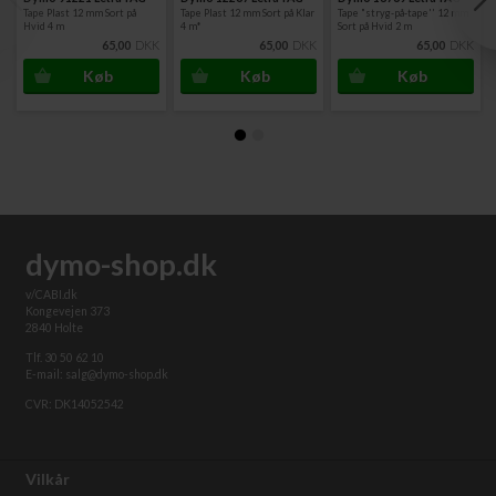
Tape Plast 12 mm Sort på
Tape Plast 12 mm Sort på Klar
Tape "stryg-på-tape'' 12 mm
Hvid 4 m
4 m*
Sort på Hvid 2 m
65,00
DKK
65,00
DKK
65,00
DKK
dymo-shop.dk
v/CABI.dk
Kongevejen 373
2840 Holte
Tlf. 30 50 62 10
E-mail: salg@dymo-shop.dk
CVR: DK14052542
Vilkår