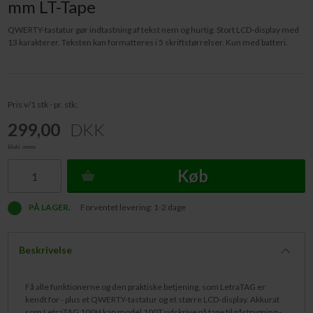
mm LT-Tape
QWERTY-tastatur gør indtastning af tekst nem og hurtig. Stort LCD-display med
13 karakterer. Teksten kan formatteres i 5 skriftstørrelser. Kun med batteri.
Pris v/1 stk - pr. stk:
299,00
DKK
Ekskl. moms
Køb
PÅ LAGER.
Forventet levering: 1-2 dage
Beskrivelse
Få alle funktionerne og den praktiske betjening, som LetraTAG er
kendt for - plus et QWERTY-tastatur og et større LCD-display. Akkurat
som LetraTAG 100H kan model 100T udskrive på tape til påstrygning -