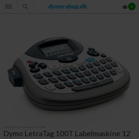
0
Varenr.
543903
/ Original Varenr:
S0758380
Dymo LetraTag 100T Labelmaskine 12