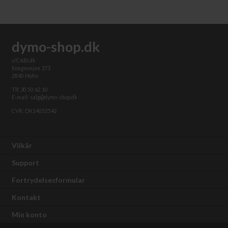
dymo-shop.dk
v/CABI.dk
Kongevejen 373
2840 Holte
Tlf. 30 50 62 10
E-mail: salg@dymo-shop.dk
CVR: DK14052542
Vilkår
Support
Fortrydelsesformular
Kontakt
Min konto