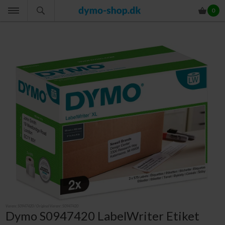
0
Varenr.
S0947420
/ Original Varenr:
S0947420
Dymo S0947420 LabelWriter Etiket